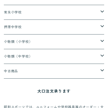
上着（半袖）
上着（長袖）
常永小学校
長ズボン
上着（半袖）
上着（長袖）
押原中学校
ハーフパンツ
長ズボン
上着（半袖）
上着（長袖）
小物類（小学校）
ハーフパンツ
長ズボン
上着（半袖）
上履き
小物類（中学校）
ハーフパンツ
長ズボン
給食着
上履き
中古商品
ハーフパンツ
赤白帽
通学靴
押原小学校
大口注文承ります
レインコート
西条小学校
昭和スポーツでは、ユニフォームや学校器具等のオーダー・大