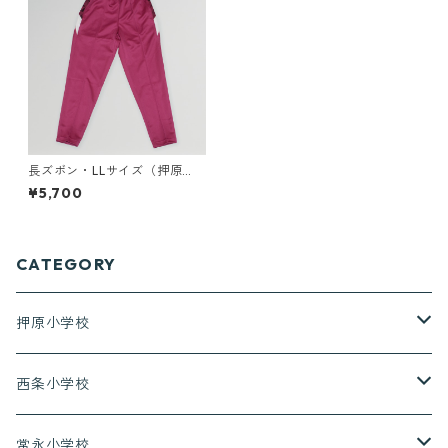
長ズボン・LLサイズ（押原
中）
¥5,700
CATEGORY
押原小学校
上着（長袖）
西条小学校
上着（半袖）
上着（長袖）
常永小学校