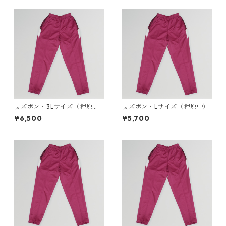
長ズボン・3Lサイズ（押原
長ズボン・Lサイズ（押原中）
中）
¥6,500
¥5,700