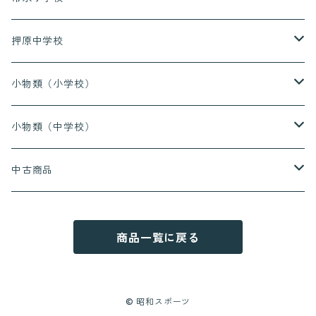
長ズボン
上着（半袖）
上着（長袖）
押原中学校
ハーフパンツ
長ズボン
上着（半袖）
上着（長袖）
小物類（小学校）
ハーフパンツ
長ズボン
上着（半袖）
上履き
小物類（中学校）
ハーフパンツ
長ズボン
給食着
上履き
中古商品
ハーフパンツ
赤白帽
通学靴
押原小学校
商品一覧に戻る
レインコート
西条小学校
常永小学校
© 昭和スポーツ