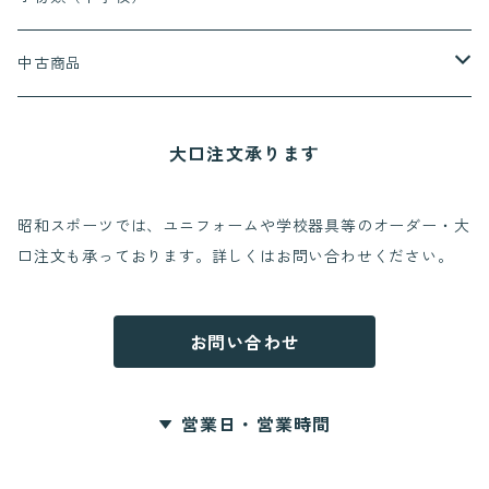
ハーフパンツ
長ズボン
給食着
上履き
中古商品
ハーフパンツ
赤白帽
通学靴
押原小学校
大口注文承ります
レインコート
西条小学校
昭和スポーツでは、ユニフォームや学校器具等のオーダー・大
口注文も承っております。詳しくはお問い合わせください。
常永小学校
押原中学校
お問い合わせ
営業日・営業時間