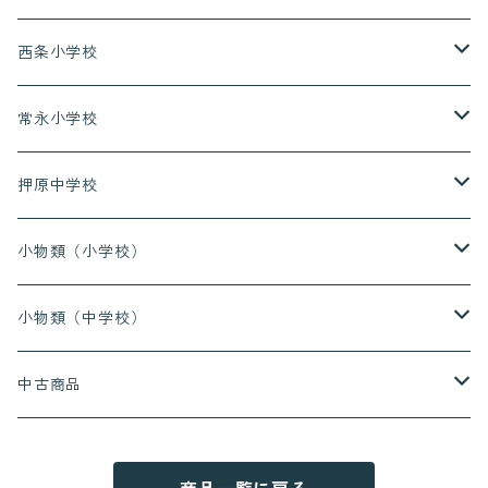
上着（長袖）
西条小学校
上着（半袖）
上着（長袖）
常永小学校
長ズボン
上着（半袖）
上着（長袖）
押原中学校
ハーフパンツ
長ズボン
上着（半袖）
上着（長袖）
小物類（小学校）
ハーフパンツ
長ズボン
上着（半袖）
上履き
小物類（中学校）
ハーフパンツ
長ズボン
給食着
上履き
中古商品
ハーフパンツ
赤白帽
通学靴
押原小学校