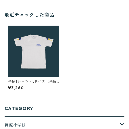
最近チェックした商品
半袖Tシャツ・Lサイズ（西条
小）
¥3,260
CATEGORY
押原小学校