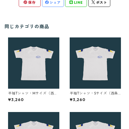
保存
シェア
LINE
ポスト
同じカテゴリの商品
半袖Tシャツ・Mサイズ（西条
半袖Tシャツ・Sサイズ（西条
小）
小）
¥3,260
¥3,260