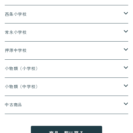
上着（長袖）
西条小学校
上着（半袖）
上着（長袖）
常永小学校
長ズボン
上着（半袖）
上着（長袖）
押原中学校
ハーフパンツ
長ズボン
上着（半袖）
上着（長袖）
小物類（小学校）
ハーフパンツ
長ズボン
上着（半袖）
上履き
小物類（中学校）
ハーフパンツ
長ズボン
給食着
上履き
中古商品
ハーフパンツ
赤白帽
通学靴
押原小学校